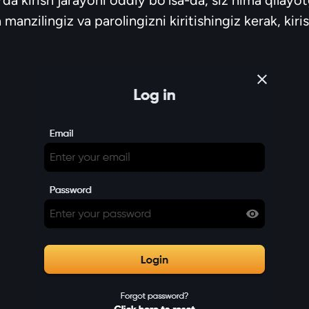
manzilingiz va parolingizni kiritishingiz kerak, ki