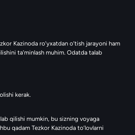
Tezkor Kazinoda ro’yxatdan o’tish jarayoni ham
ilishini ta’minlash muhim. Odatda talab
lishi kerak.
alab qilishi mumkin, bu sizning voyaga
Ushbu qadam Tezkor Kazinoda to’lovlarni