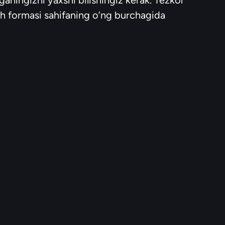
rish formasi sahifaning o’ng burchagida