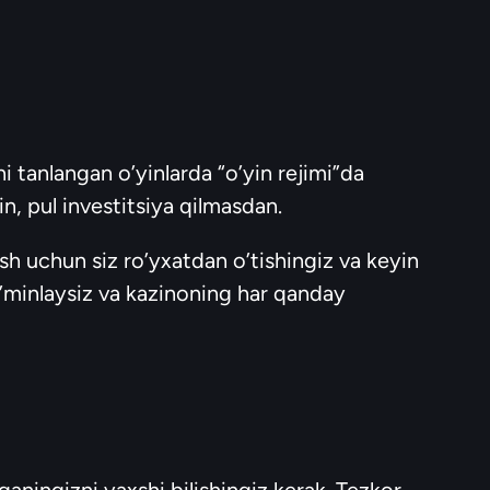
 tanlangan o’yinlarda “o’yin rejimi”da
n, pul investitsiya qilmasdan.
ish uchun siz ro’yxatdan o’tishingiz va keyin
ta’minlaysiz va kazinoning har qanday
ganingizni yaxshi bilishingiz kerak. Tezkor