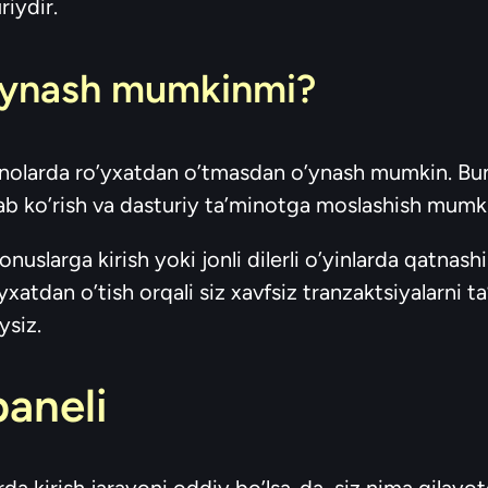
iydir.
’ynash mumkinmi?
inolarda ro’yxatdan o’tmasdan o’ynash mumkin. Buni
ab ko’rish va dasturiy ta’minotga moslashish mumki
uslarga kirish yoki jonli dilerli o’yinlarda qatnash
yxatdan o’tish orqali siz xavfsiz tranzaktsiyalarni 
ysiz.
paneli
da kirish jarayoni oddiy bo’lsa-da, siz nima qilayot