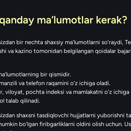
 qanday ma’lumotlar kerak?
sizdan bir nechta shaxsiy ma’lumotlarni so’raydi, 
shi va kazino tomonidan belgilangan qoidalar bajar
 ma’lumotlarning bir qismidir.
anzili va telefon raqamini o’z ichiga oladi.
, viloyat, pochta indeksi va mamlakatni o’z ichiga o
 talab qilinadi.
sizdan shaxsni tasdiqlovchi hujjatlarni yuborishni t
umkin bo’lgan firibgarliklarni oldini olish uchun. 