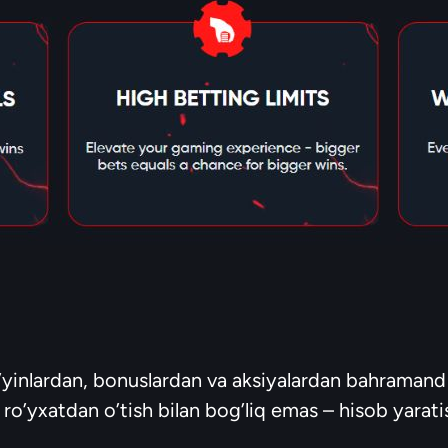
 o’yinlardan, bonuslardan va aksiyalardan bahramand
ro’yxatdan o’tish bilan bog’liq emas – hisob yarat