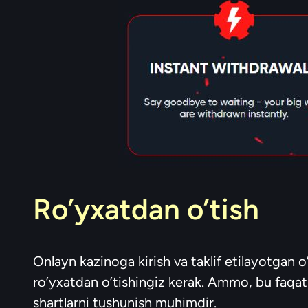
Ro’yxatdan o’tish
Onlayn kazinoga kirish va taklif etilayotgan
ro’yxatdan o’tishingiz kerak. Ammo, bu faqat 
shartlarni tushunish muhimdir.