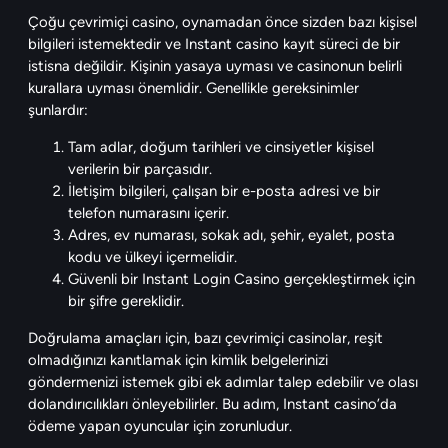
Çoğu çevrimiçi casino, oynamadan önce sizden bazı kişisel
bilgileri istemektedir ve Instant casino kayıt süreci de bir
istisna değildir. Kişinin yasaya uyması ve casinonun belirli
kurallara uyması önemlidir. Genellikle gereksinimler
şunlardır:
Tam adlar, doğum tarihleri ve cinsiyetler kişisel
verilerin bir parçasıdır.
İletişim bilgileri, çalışan bir e-posta adresi ve bir
telefon numarasını içerir.
Adres, ev numarası, sokak adı, şehir, eyalet, posta
kodu ve ülkeyi içermelidir.
Güvenli bir Instant Login Casino gerçekleştirmek için
bir şifre gereklidir.
Doğrulama amaçları için, bazı çevrimiçi casinolar, reşit
olmadığınızı kanıtlamak için kimlik belgelerinizi
göndermenizi istemek gibi ek adımlar talep edebilir ve olası
dolandırıcılıkları önleyebilirler. Bu adım, Instant casino’da
ödeme yapan oyuncular için zorunludur.