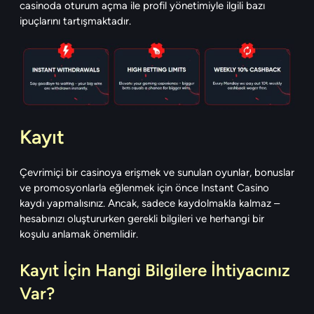
casinoda oturum açma ile profil yönetimiyle ilgili bazı
ipuçlarını tartışmaktadır.
Kayıt
Çevrimiçi bir casinoya erişmek ve sunulan oyunlar, bonuslar
ve promosyonlarla eğlenmek için önce Instant Casino
kaydı yapmalısınız. Ancak, sadece kaydolmakla kalmaz –
hesabınızı oluştururken gerekli bilgileri ve herhangi bir
koşulu anlamak önemlidir.
Kayıt İçin Hangi Bilgilere İhtiyacınız
Var?