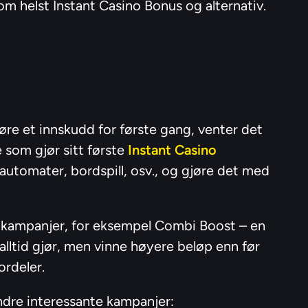
som helst Instant Casino Bonus og alternativ.
øre et innskudd for første gang, venter det
e som gjør sitt første
Instant Casino
eautomater, bordspill, osv., og gjøre det med
e kampanjer, for eksempel Combi Boost – en
lltid gjør, men vinne høyere beløp enn før
ordeler.
andre interessante kampanjer: