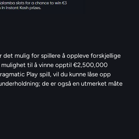
det mulig for spillere å oppleve forskjellige
en mulighet til å vinne opptil €2,500,000
agmatic Play spill, vil du kunne låse opp
re underholdning; de er også en utmerket måte