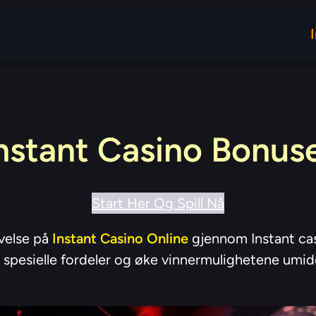
nstant Casino Bonus
Start Her Og Spill Nå
evelse på
Instant Casino Online
gjennom Instant cas
ta spesielle fordeler og øke vinnermulighetene umid