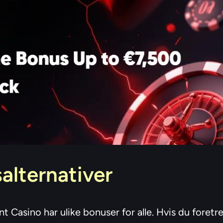
alternativer
ant Casino har ulike bonuser for alle. Hvis du foret