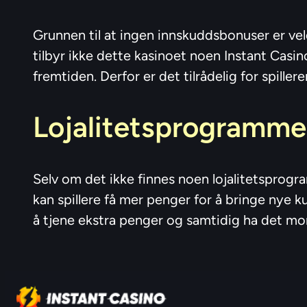
Grunnen til at ingen innskuddsbonuser er veldi
tilbyr ikke dette kasinoet noen Instant Casi
fremtiden. Derfor er det tilrådelig for spill
Lojalitetsprogramme
Selv om det ikke finnes noen lojalitetsprogr
kan spillere få mer penger for å bringe nye ku
å tjene ekstra penger og samtidig ha det mor