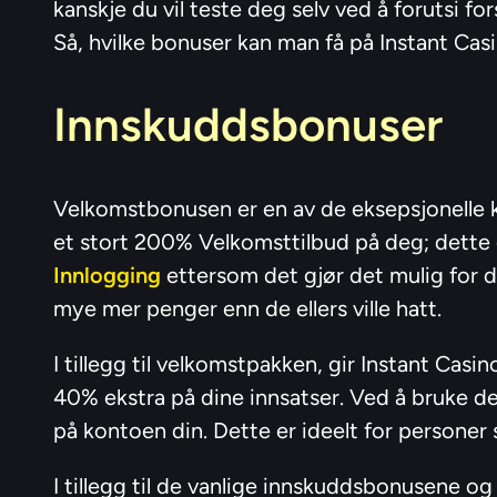
kanskje du vil teste deg selv ved å forutsi fo
Så, hvilke bonuser kan man få på Instant Cas
Innskuddsbonuser
Velkomstbonusen er en av de eksepsjonelle ka
et stort 200% Velkomsttilbud på deg; dette går
Innlogging
ettersom det gjør det mulig for de
mye mer penger enn de ellers ville hatt.
I tillegg til velkomstpakken, gir Instant C
40% ekstra på dine innsatser. Ved å bruke de
på kontoen din. Dette er ideelt for personer s
I tillegg til de vanlige innskuddsbonusene og