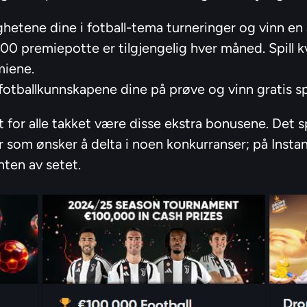
ghetene dine i fotball-tema turneringer og vinn en
 premiepotte er tilgjengelig hver måned. Spill kv
miene.
fotballkunnskapene dine på prøve og vinn gratis spil
 for alle takket være disse ekstra bonusene. Det spil
ler som ønsker å delta i noen konkurranser; på Inst
ten av setet.