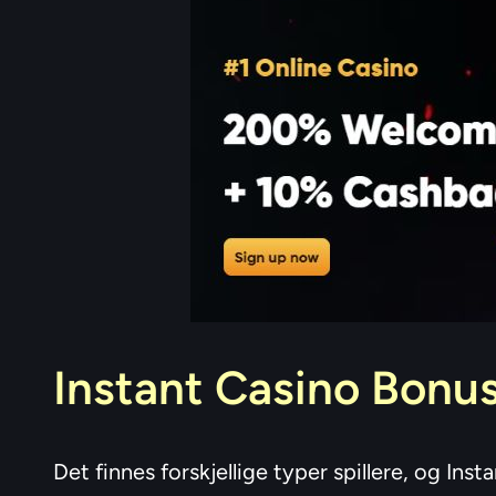
Instant Casino Bonus
Det finnes forskjellige typer spillere, og Inst