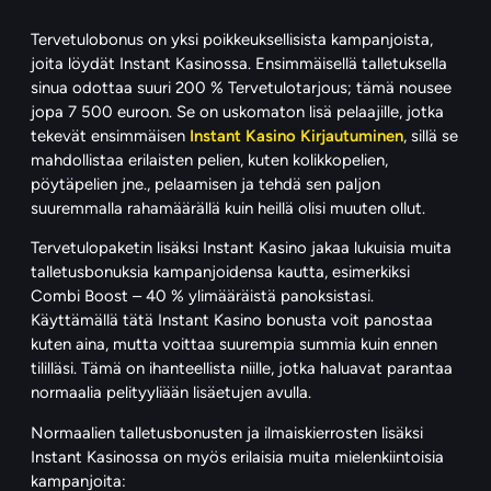
Tervetulobonus on yksi poikkeuksellisista kampanjoista,
joita löydät Instant Kasinossa. Ensimmäisellä talletuksella
sinua odottaa suuri 200 % Tervetulotarjous; tämä nousee
jopa 7 500 euroon. Se on uskomaton lisä pelaajille, jotka
tekevät ensimmäisen
Instant Kasino Kirjautuminen
, sillä se
mahdollistaa erilaisten pelien, kuten kolikkopelien,
pöytäpelien jne., pelaamisen ja tehdä sen paljon
suuremmalla rahamäärällä kuin heillä olisi muuten ollut.
Tervetulopaketin lisäksi Instant Kasino jakaa lukuisia muita
talletusbonuksia kampanjoidensa kautta, esimerkiksi
Combi Boost – 40 % ylimääräistä panoksistasi.
Käyttämällä tätä Instant Kasino bonusta voit panostaa
kuten aina, mutta voittaa suurempia summia kuin ennen
tililläsi. Tämä on ihanteellista niille, jotka haluavat parantaa
normaalia pelityyliään lisäetujen avulla.
Normaalien talletusbonusten ja ilmaiskierrosten lisäksi
Instant Kasinossa on myös erilaisia muita mielenkiintoisia
kampanjoita: