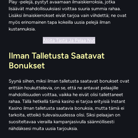
Play -pelejä, pystyt avaamaan ilmaiskierroksia, jotka
lisäävät mahdollisuuksiasi voittaa suuria summia rahaa.
Lisäksi ilmaiskierrokset eivät tarjoa vain viihdettä; ne ovat
myös erinomainen tapa kokeilla uusia pelejä ilman
kustannuksia.
Aloita Tästä Ja Pelaa Nyt
Ilman Talletusta Saatavat
Bonukset
Syynä siihen, miksi ilman talletusta saatavat bonukset ovat
erittäin houkuttelevia, on se, että ne antavat pelaajille
mahdollisuuden voittaa, vaikka he eivät olisi tallettaneet
rahaa. Tällä hetkellä tämä kasino ei tarjoa erityisiä Instant
Kasino ilman talletusta saatavia bonuksia, mutta tämä ei
tarkoita, etteikö tulevaisuudessa olisi. Siksi pelaajan on
suositeltavaa vierailla kampanjasivulla säännöllisesti
nähdäksesi muita uusia tarjouksia.