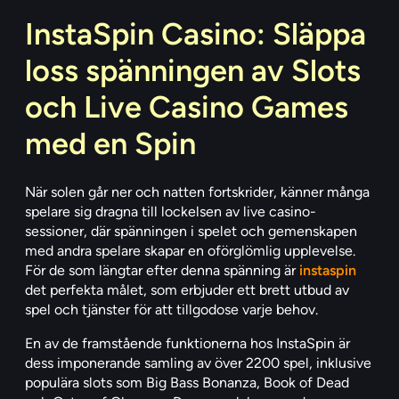
InstaSpin Casino: Släppa
loss spänningen av Slots
och Live Casino Games
med en Spin
När solen går ner och natten fortskrider, känner många
spelare sig dragna till lockelsen av live casino-
sessioner, där spänningen i spelet och gemenskapen
med andra spelare skapar en oförglömlig upplevelse.
För de som längtar efter denna spänning är
instaspin
det perfekta målet, som erbjuder ett brett utbud av
spel och tjänster för att tillgodose varje behov.
En av de framstående funktionerna hos InstaSpin är
dess imponerande samling av över 2200 spel, inklusive
populära slots som Big Bass Bonanza, Book of Dead