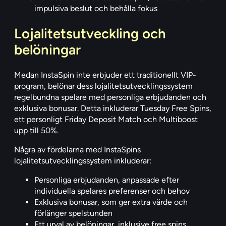
impulsiva beslut och behålla fokus
Lojalitetsutveckling och
belöningar
Medan InstaSpin inte erbjuder ett traditionellt VIP-
program, belönar dess lojalitetsutvecklingssystem
regelbundna spelare med personliga erbjudanden och
exklusiva bonusar. Detta inkluderar Tuesday Free Spins,
ett personligt Friday Deposit Match och Multiboost
upp till 50%.
Några av fördelarna med InstaSpins
lojalitetsutvecklingssystem inkluderar:
Personliga erbjudanden, anpassade efter
individuella spelares preferenser och behov
Exklusiva bonusar, som ger extra värde och
förlänger spelstunden
Ett urval av belöningar, inklusive free spins,