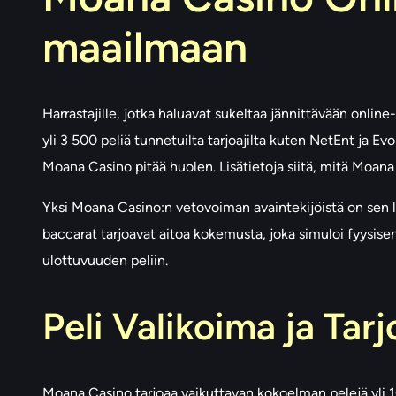
maailmaan
Harrastajille, jotka haluavat sukeltaa jännittävään onl
yli 3 500 peliä tunnetuilta tarjoajilta kuten NetEnt ja Evo
Moana Casino pitää huolen. Lisätietoja siitä, mitä Moana
Yksi Moana Casino:n vetovoiman avaintekijöistä on sen live
baccarat tarjoavat aitoa kokemusta, joka simuloi fyysisen
ulottuvuuden peliin.
Peli Valikoima ja Tarj
Moana Casino tarjoaa vaikuttavan kokoelman pelejä yli 100