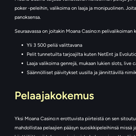
poker -peleihin, valikoima on laaja ja monipuolinen. Joit
panoksensa.
Seuraavassa on joitakin Moana Casino:n pelivalikoiman k
Yli 3 500 peliä valittavana
Pelit tunnetuilta tarjoajilta kuten NetEnt ja Evolu
Laaja valikoima genrejä, mukaan lukien slots, live c
Säännölliset päivitykset uusilla ja jännittävillä nimik
Pelaajakokemus
Yksi Moana Casino:n erottuvista piirteistä on sen sitout
mahdollistaa pelaajien pääsyn suosikkipeleihinsä missä j