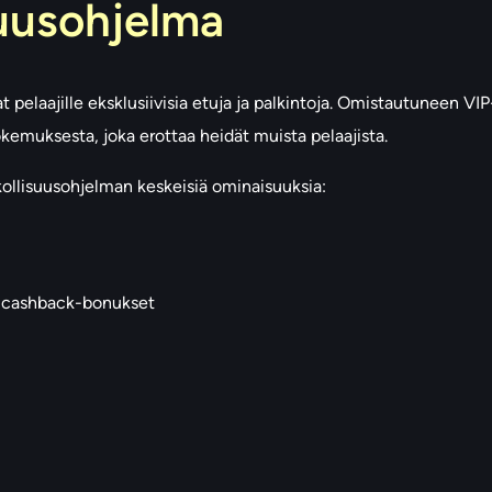
suusohjelma
pelaajille eksklusiivisia etuja ja palkintoja. Omistautuneen VIP
kemuksesta, joka erottaa heidät muista pelaajista.
ollisuusohjelman keskeisiä ominaisuuksia:
ja cashback-bonukset