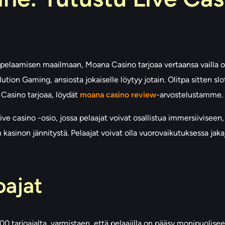
ine-pelaamisen maailmaan, Moana Casino tarjoaa vertaansa vailla
lution Gaming, ansiosta jokaiselle löytyy jotain. Olitpa sitten slo
 Casino tarjoaa, löydät
moana casino review
-arvostelustamme.
 casino -osio, jossa pelaajat voivat osallistua immersiiviseen, r
 kasinon jännitystä. Pelaajat voivat olla vuorovaikutuksessa jaka
oajat
 tarjoajalta, varmistaen, että pelaajilla on pääsy monipuoliseen 