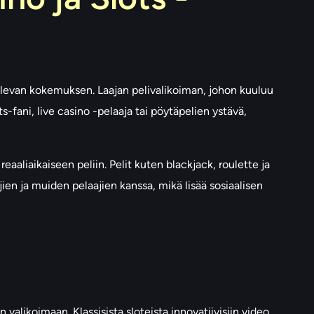
 olevan kokemuksen. Laajan pelivalikoiman, johon kuuluu
ts-fani, live casino -pelaaja tai pöytäpelien ystävä,
eaaliaikaiseen peliin. Pelit kuten blackjack, roulette ja
jien ja muiden pelaajien kanssa, mikä lisää sosiaalisen
valikoimaan. Klassisista sloteista innovatiivisiin video