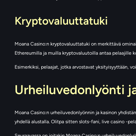
Kryptovaluuttatuki
Moana Casino:n kryptovaluuttatuki on merkittävä ominaisuus
Ethereumilla ja muilla kryptovaluutoilla antaa pelaajille
Esimerkiksi, pelaajat, jotka arvostavat yksityisyyttään, 
Urheiluvedonlyönti j
Moana Casino:n urheiluvedonlyönnin ja kasinon yhdistämi
yhdellä alustalla. Olitpa sitten slots-fani, live casino -
Seuraavassa on joitakin Moana Casino:n urheiluvedonlyön